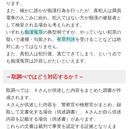
ります。
また、確かに誰かが痴漢行為を行ったが、真犯人は満員
電車の人ごみに紛れ、犯人ではない方が痴漢の被疑者と
して検挙される場合も考えられます。
いずれも
痴漢冤罪
の典型例ですが、やっていない犯罪の
疑いで逮捕・勾留され、
有罪判決
を受けることなどは絶
対にあってはなりません。
また、真犯人は犯行後、逃亡できてしまう、という点で
も痴漢冤罪は許容しがたいといえます。
～取調べではどう対応するか？～
取調べでは、Ａさんが供述した内容をまとめた調書が作
成されます。
Ａさんが供述した内容を、警察官や検察官がまとめ、録
取して文書化する場合（供述調書）、Ａさんが自ら供述
内容を記載する場合（供述書）があります。
これらの文書は裁判で事実を認定する証拠となりえま