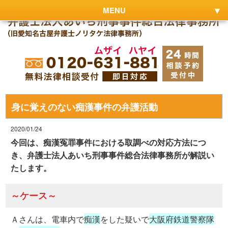
MENU
身に覚えのない痴漢事件の弁護活動
2020/01/24
今回は、痴漢冤罪事件における取調べの対応方法につ
き、弁護士法人あいち刑事事件総合法律事務所が解説い
たします。
～ケース～
Ａさんは、電車内で
痴漢
をした疑いで
大阪府鉄道警察隊