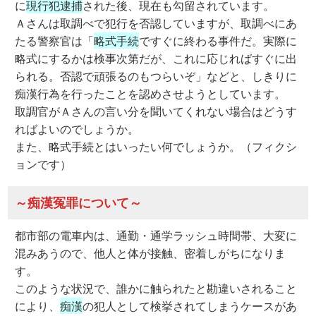
に
現行犯逮捕
された後、現在も勾留されています。
Ａさんは取調べで犯行を否認していますが、取調べにあ
たる警察官は「
略式手続
ですぐに終わる事件だ。実際に
略式にするかは検事次第だが、これに応じればすぐに出
られる。否認で頑張るのもつらいぞ」などと、しきりに
痴漢行為を行ったことを認めさせようとしています。
取調官がＡさんの言い分を聞いてくれない場合はどうす
ればよいのでしょうか。
また、略式手続とはいったい何でしょうか。（フィクシ
ョンです）
～痴漢冤罪について～
都市部の電車内は、通勤・通学ラッシュ時間帯、大変に
混みあうので、他人と体が接触、密着しがちになりま
す。
このような状況で、誰かに触られたと勘違いされること
により、
痴漢
の犯人として検挙されてしまうケースがあ