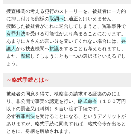
捜査機関の考える犯行のストーリーを、被疑者に一方的
に押し付ける態様の
取調べ
は適正とはいえません。
疲弊した被疑者がこれに迎合してしまうと、冤罪事件で
有罪判決
を受ける可能性がより高まることになります。
あまりにＡさんの言い分を聞いてくれない場合には、
弁
護人
から捜査機関へ
抗議
をすることも考えられますし、
また、
黙秘
してしまうことも一つの選択肢といえるでし
ょう。
～略式手続とは～
被疑者の同意を得て、検察官の請求する証拠のみによ
り、非公開で事実の認定を行い、
略式命令
（１００万円
以下の罰金又は科料）を言い渡す手続です。
必ず
有罪判決
を受けることになる、というデメリットが
ありますが、略式手続に同意すれば、略式命令が出ると
ともに、身柄を解放されます。