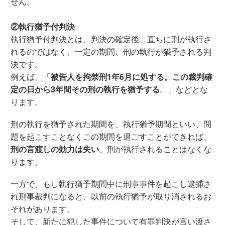
せん。
②執行猶予付判決
執行猶予付判決とは、判決の確定後、直ちに刑が執行さ
れるのではなく、一定の期間、刑の執行が猶予される判
決です。
例えば、「
被告人を拘禁刑1年6月に処する。この裁判確
定の日から3年間その刑の執行を猶予する
。」などとな
ります。
刑の執行を猶予された期間を、執行猶予期間といい、問
題を起こすことなくこの期間を過ごすことができれば、
刑の言渡しの効力は失い
、刑が執行されることはなくな
ります。
一方で、もし執行猶予期間中に刑事事件を起こし逮捕さ
れ刑事裁判になると、以前の執行猶予が取り消されるお
それがあります。
そして、新たに犯した事件について有罪判決が言い渡さ