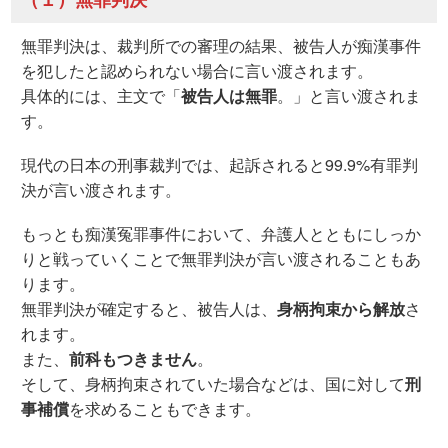
無罪判決は、裁判所での審理の結果、被告人が痴漢事件
を犯したと認められない場合に言い渡されます。
具体的には、主文で「
被告人は無罪
。」と言い渡されま
す。
現代の日本の刑事裁判では、起訴されると99.9%有罪判
決が言い渡されます。
もっとも痴漢冤罪事件において、弁護人とともにしっか
りと戦っていくことで無罪判決が言い渡されることもあ
ります。
無罪判決が確定すると、被告人は、
身柄拘束から解放
さ
れます。
また、
前科もつきません
。
そして、身柄拘束されていた場合などは、国に対して
刑
事補償
を求めることもできます。