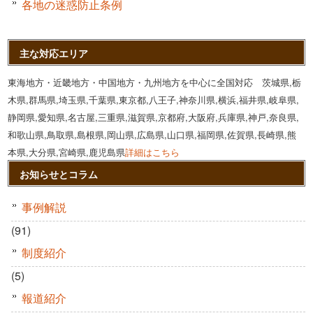
各地の迷惑防止条例
主な対応エリア
東海地方・近畿地方・中国地方・九州地方を中心に全国対応 茨城県,栃
木県,群馬県,埼玉県,千葉県,東京都,八王子,神奈川県,横浜,福井県,岐阜県,
静岡県,愛知県,名古屋,三重県,滋賀県,京都府,大阪府,兵庫県,神戸,奈良県,
和歌山県,鳥取県,島根県,岡山県,広島県,山口県,福岡県,佐賀県,長崎県,熊
本県,大分県,宮崎県,鹿児島県
詳細はこちら
お知らせとコラム
事例解説
(91)
制度紹介
(5)
報道紹介