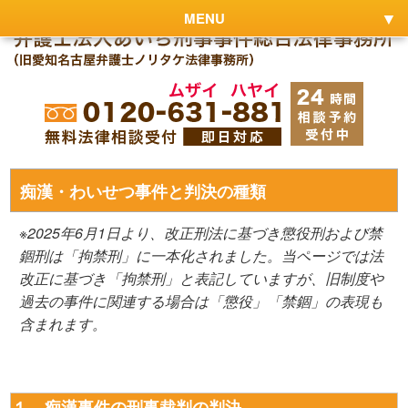
MENU
痴漢・わいせつ事件と判決の種類
※2025年6月1日より、改正刑法に基づき懲役刑および禁
錮刑は「拘禁刑」に一本化されました。当ページでは法
改正に基づき「拘禁刑」と表記していますが、旧制度や
過去の事件に関連する場合は「懲役」「禁錮」の表現も
含まれます。
１ 痴漢事件の刑事裁判の判決