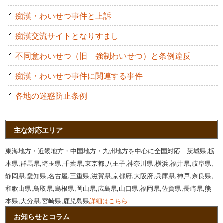
痴漢・わいせつ事件と上訴
痴漢交流サイトとなりすまし
不同意わいせつ（旧 強制わいせつ）と条例違反
痴漢・わいせつ事件に関連する事件
各地の迷惑防止条例
主な対応エリア
東海地方・近畿地方・中国地方・九州地方を中心に全国対応 茨城県,栃
木県,群馬県,埼玉県,千葉県,東京都,八王子,神奈川県,横浜,福井県,岐阜県,
静岡県,愛知県,名古屋,三重県,滋賀県,京都府,大阪府,兵庫県,神戸,奈良県,
和歌山県,鳥取県,島根県,岡山県,広島県,山口県,福岡県,佐賀県,長崎県,熊
本県,大分県,宮崎県,鹿児島県
詳細はこちら
お知らせとコラム