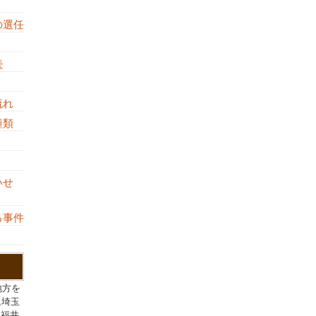
の選任
続
流れ
の種類
し
いせ
る事件
地方を
,埼玉
,福井