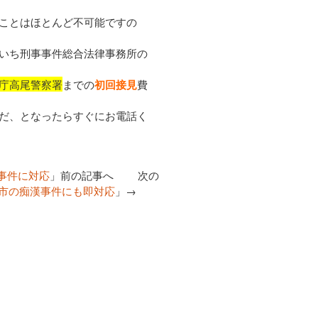
ことはほとんど不可能ですの
いち刑事事件総合法律事務所の
庁高尾警察署
までの
初回接見
費
だ、となったらすぐにお電話く
事件に対応
」前の記事へ 次の
市の痴漢事件にも即対応
」→