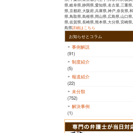
県,岐阜県,静岡県,愛知県,名古屋,三重県
県,京都府,大阪府,兵庫県,神戸,奈良県,
県,鳥取県,島根県,岡山県,広島県,山口県
県,佐賀県,長崎県,熊本県,大分県,宮崎県
島県
詳細はこちら
お知らせとコラム
事例解説
(91)
制度紹介
(5)
報道紹介
(22)
未分類
(752)
解決事例
(1)