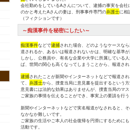
会社勤めをしているAさんについて、逮捕の事実を会社
のかと考えたAさんの妻は、刑事事件専門の
弁護士
に相
（フィクションです）
～痴漢事件を秘密にしたい～
痴漢事件
などで
逮捕
された場合、どのようなケースなら
道されるか、あるいは報道されないかは、明確な基準が
しかし、公務員や、有名な企業や大学に所属している人
ば、世間の関心も高くなってしまうことから、報道され
逮捕
されたことが新聞やインターネットなどで報道され
て、
弁護士
から、捜査当局に意見書を提出するという方
意見書には法的な効果はありませんが、捜査当局のマス
ご家族の事情を伝えることができ、事実上の要請を行う
新聞やインターネットなどで実名報道がなされると、そ
なかなか難しいです。
ご家族の生活やご本人の社会復帰を円滑にするためにも
活動です。