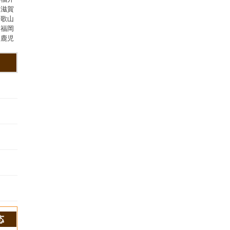
,滋賀
和歌山
,福岡
,鹿児