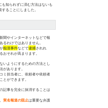
にも知られずに済む方法はないも
談することにしました。
新聞やインターネットなどで報
あるわけではありません。
が
痴漢事件
などで
逮捕
されれ
るおそれが高まります。
ないようにするための方法とし
法があります。
コミ担当者に、依頼者や依頼者
ことができます。
の記事を完全に抹消することは
、
実名報道の阻止
は重要な弁護