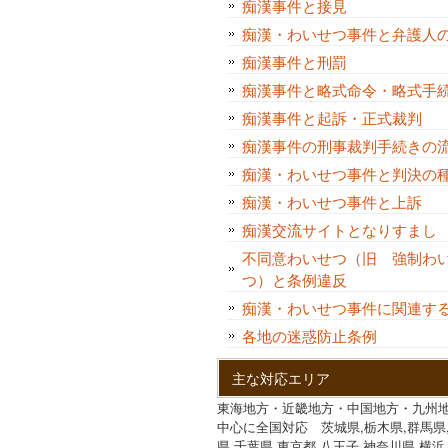
痴漢事件と接見
痴漢・わいせつ事件と弁護人
痴漢事件と刑罰
痴漢事件と略式命令・略式手
痴漢事件と起訴・正式裁判
痴漢事件の刑事裁判手続きの
痴漢・わいせつ事件と判決
痴漢・わいせつ事件と上訴
痴漢交流サイトとなりすま
不同意わいせつ（旧 強制わ
つ）と条例違反
痴漢・わいせつ事件に関連す
各地の迷惑防止条例
主な対応エリア
東海地方・近畿地方・中国地方・九州
中心に全国対応 茨城県,栃木県,群馬県
県,千葉県,東京都,八王子,神奈川県,横浜