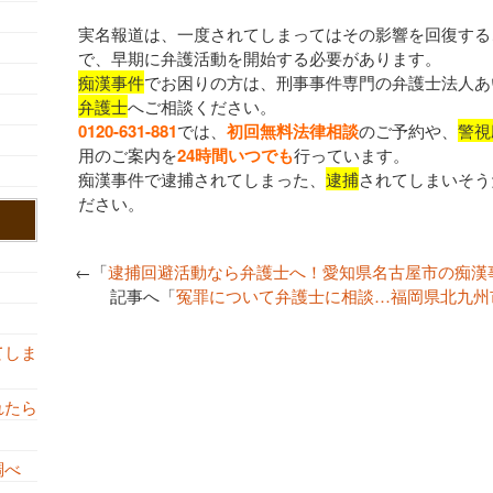
実名報道は、一度されてしまってはその影響を回復する
で、早期に弁護活動を開始する必要があります。
痴漢事件
でお困りの方は、刑事事件専門の弁護士法人あ
弁護士
へご相談ください。
0120-631-881
では、
初回無料法律相談
のご予約や、
警視
用のご案内を
24時間いつでも
行っています。
痴漢事件で逮捕されてしまった、
逮捕
されてしまいそう
ださい。
←「
逮捕回避活動なら弁護士へ！愛知県名古屋市の痴漢
記事へ「
冤罪について弁護士に相談…福岡県北九州
てしま
れたら
調べ