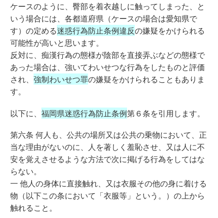
ケースのように、臀部を着衣越しに触ってしまった、と
いう場合には、各都道府県（ケースの場合は愛知県で
す）の定める
迷惑行為防止条例違反
の嫌疑をかけられる
可能性が高いと思います。
反対に、痴漢行為の態様が陰部を直接弄ぶなどの態様で
あった場合は、強いてわいせつな行為をしたものと評価
され、
強制わいせつ罪
の嫌疑をかけられることもありま
す。
以下に、
福岡県迷惑行為防止条例
第６条を引用します。
第六条 何人も、公共の場所又は公共の乗物において、正
当な理由がないのに、人を著しく羞恥させ、又は人に不
安を覚えさせるような方法で次に掲げる行為をしてはな
らない。
一 他人の身体に直接触れ、又は衣服その他の身に着ける
物（以下この条において「衣服等」という。）の上から
触れること。