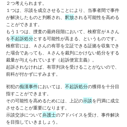
２つ考えられます。
１つは、示談を成立させることにより、当事者間で事件
が解決したものと判断され、
釈放
される可能性を高める
ことができます。
もう１つは、捜査の最終段階において、検察官がＡさん
を
不起訴処分
とする可能性が高まる、というものです。
検察官には、Ａさんの有罪を立証できる証拠を収集でき
た場合であっても、Ａさんを裁判にかけない処分をする
裁量が与えられています（起訴便宜主義）。
起訴されなければ、有罪判決を受けることがないので、
前科が付かずにすみます。
初犯の
痴漢事件
においては、
不起訴処分
の獲得を十分目
指すことができます。
その可能性を高めるためには、上記の
示談
を円満に成立
させることが重要になります。
示談交渉について
弁護士
のアドバイスを受け、事件解決
を目指していきましょう。