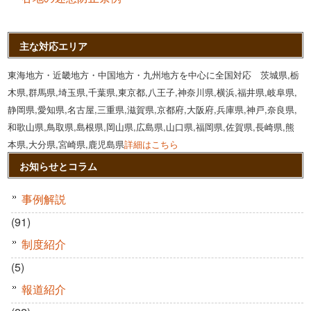
主な対応エリア
東海地方・近畿地方・中国地方・九州地方を中心に全国対応 茨城県,栃
木県,群馬県,埼玉県,千葉県,東京都,八王子,神奈川県,横浜,福井県,岐阜県,
静岡県,愛知県,名古屋,三重県,滋賀県,京都府,大阪府,兵庫県,神戸,奈良県,
和歌山県,鳥取県,島根県,岡山県,広島県,山口県,福岡県,佐賀県,長崎県,熊
本県,大分県,宮崎県,鹿児島県
詳細はこちら
お知らせとコラム
事例解説
(91)
制度紹介
(5)
報道紹介