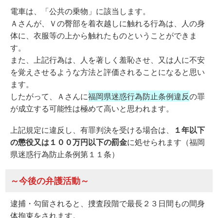
電車は、「公共の乗物」に該当します。
Ａさんが、Ｖの臀部を着衣越しに触れる行為は、人の身
体に、衣服等の上から触れたものということができま
す。
また、上記行為は、人を著しく羞恥させ、又は人に不安
を覚えさせるような方法と評価されることになると思い
ます。
したがって、Ａさんに
福岡県迷惑行為防止条例違反
の罪
が成立する可能性は極めて高いと思われます。
上記規定に違反し、有罪判決を受ける場合は、
１年以下
の懲役又は１００万円以下の罰金
に処せられます（福岡
県迷惑行為防止条例第１１条）
～今後の弁護活動～
逮捕・勾留されると、捜査段階で最長２３日間もの間身
体拘束をされます。