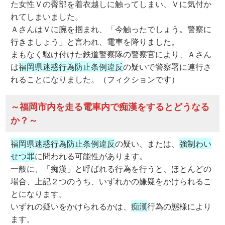
た女性Ｖの臀部を着衣越しに触ってしまい、Ｖに気付か
れてしまいました。
ＡさんはＶに腕を掴まれ、「今触ったでしょう。警察に
行きましょう」と言われ、電車を降りました。
まもなく駆け付けた鉄道警察隊の警察官により、Ａさん
は
福岡県迷惑行為防止条例違反
の疑いで警察署に連行さ
れることになりました。（フィクションです）
～福岡市内を走る電車内で痴漢をするとどうなる
か？～
福岡県迷惑行為防止条例違反
の疑い、または、
強制わい
せつ罪
に問われる可能性があります。
一般に、「痴漢」と呼ばれる行為を行うと、ほとんどの
場合、上記２つのうち、いずれかの嫌疑をかけられるこ
とになります。
いずれの疑いをかけられるかは、
痴漢
行為の態様により
ます。