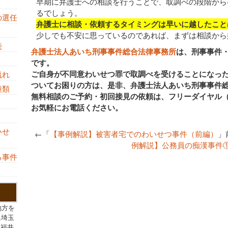
早期に弁護士への相談を行うことで、取調べの段階から
るでしょう。
の選任
弁護士に相談・依頼するタイミングは早いに越したこと
少しでも不安に思っているのであれば、まずは相談から
続
弁護士法人あいち刑事事件総合法律事務所
は、刑事事件
です。
ご自身が不同意わいせつ罪で取調べを受けることになっ
流れ
ついてお困りの方は、是非、弁護士法人あいち刑事事件
の種類
無料相談のご予約・初回接見の依頼は、フリーダイヤル
お気軽にお電話ください。
し
いせ
←「
【事例解説】被害者宅でのわいせつ事件（前編）
」
例解説】公務員の痴漢事件
る事件
地方を
,埼玉
,福井