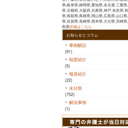
県,岐阜県,静岡県,愛知県,名古屋,三重県
県,京都府,大阪府,兵庫県,神戸,奈良県,
県,鳥取県,島根県,岡山県,広島県,山口県
県,佐賀県,長崎県,熊本県,大分県,宮崎県
島県
詳細はこちら
お知らせとコラム
事例解説
(91)
制度紹介
(5)
報道紹介
(22)
未分類
(752)
解決事例
(1)