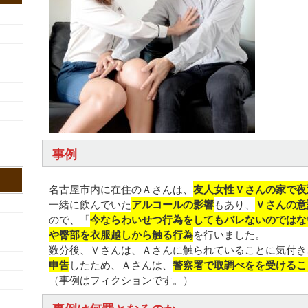
事例
名古屋市内に在住のＡさんは、
友人女性Ｖさんの家で夜
一緒に飲んでいた
アルコールの影響
もあり、
Ｖさんの意
ので、「
今ならわいせつ行為をしてもバレないのではな
や臀部を衣服越しから触る行為
を行いました。
数分後、Ｖさんは、Ａさんに触られていることに気付き
申告
したため、Ａさんは、
警察署で取調べをを受けるこ
（事例はフィクションです。）