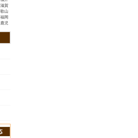
,滋賀
和歌山
,福岡
,鹿児