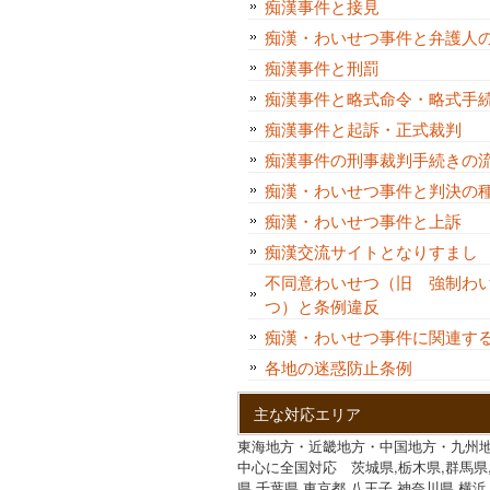
痴漢事件と接見
痴漢・わいせつ事件と弁護人
痴漢事件と刑罰
痴漢事件と略式命令・略式手
痴漢事件と起訴・正式裁判
痴漢事件の刑事裁判手続きの
痴漢・わいせつ事件と判決
痴漢・わいせつ事件と上訴
痴漢交流サイトとなりすま
不同意わいせつ（旧 強制わ
つ）と条例違反
痴漢・わいせつ事件に関連す
各地の迷惑防止条例
主な対応エリア
東海地方・近畿地方・中国地方・九州
中心に全国対応 茨城県,栃木県,群馬県
県,千葉県,東京都,八王子,神奈川県,横浜