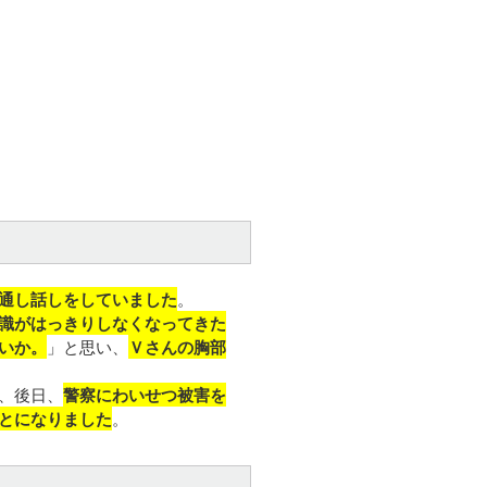
通し話しをしていました
。
識がはっきりしなくなってきた
いか。
」と思い、
Ｖさんの胸部
、後日、
警察にわいせつ被害を
とになりました
。