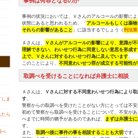
事例は何罪となるのか
事例の状況においては、Ｖさんのアルコールの影響によ
状態にあると思われるため、「
アルコールもしくは薬物
それらの影響があること
」に該当するでしょう（
刑法第
Ａさんは、
Ｖさんがアルコールの影響により、意識が不
理解できない、わいせつ行為に同意しない意思を形成す
上で、Ｖさんに対するわいせつ行為に及んでいます
。
このことにより、
不同意わいせつ罪が成立する可能性が
取調べを受けることになれば弁護士に相談
Ａさんは、
Ｖさんに対する不同意わいせつ行為により取
す
。
てしま
警察からの取調べを受けたことがない方にとっては不安
初めて警察から取調べを受けることについて、不安があ
れたら
べまでに時間の猶予があるのであれば、
まずは弁護士に
す。
調べ
また、
取調べ後に事件の事を相談することも大切
です。