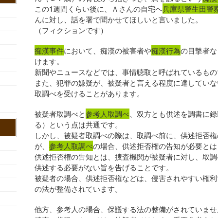
この1週間くらい後に、Ａさんの自宅へ
兵庫県警生田警
んに対し、話を署で聞かせてほしいと言いました。
（フィクションです）
痴漢事件
において、痴漢の被害者や
痴漢行為
の目撃者な
けます。
新聞やニュースなどでは、事情聴取と呼ばれているもの
また、犯罪の嫌疑が、被疑者と言える程度に達していな
取調べを受けることがあります。
被疑者取調べと
参考人取調べ
、双方とも供述を調書に録
る）という点は共通です。
しかし、被疑者取調べの際は、取調べ前に、供述拒否権
が、
参考人取調べ
の場合、供述拒否権の告知が必要とは
供述拒否権の告知とは、捜査機関が被疑者に対し、取調
供述する必要がない旨を告げることです。
被疑者の場合、供述拒否権などは、侵害されやすい権利
の法が整備されています。
他方、参考人の場合、保護する法の整備がされていませ