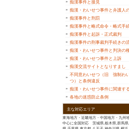
痴漢事件と接見
痴漢・わいせつ事件と弁護人
痴漢事件と刑罰
痴漢事件と略式命令・略式手
痴漢事件と起訴・正式裁判
痴漢事件の刑事裁判手続きの
痴漢・わいせつ事件と判決
痴漢・わいせつ事件と上訴
痴漢交流サイトとなりすま
不同意わいせつ（旧 強制わ
つ）と条例違反
痴漢・わいせつ事件に関連す
各地の迷惑防止条例
主な対応エリア
東海地方・近畿地方・中国地方・九州
中心に全国対応 茨城県,栃木県,群馬県
県,千葉県,東京都,八王子,神奈川県,横浜