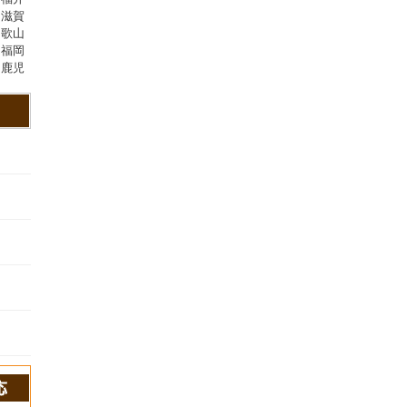
,滋賀
和歌山
,福岡
,鹿児