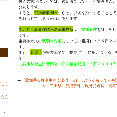
捜査の状況によっては、被疑者ではなく、重要参考人と
分あります。
すると、
被疑者取調べ
ならば、供述を拒否することもで
を取られてしまう恐れがあります。
あいち刑事事件総合法律事務所
は、
痴漢事件
をはじめ刑
です。
重要参考人の
取調べ対応
についての相談も３６５日２４
す。
また、
弁護士
が警察署まで、接見(面会)に駆けつける
す。
（兵庫県警生田警察署 初回接見費用：３万７３００円
←「
愛知県の痴漢事件で逮捕 自白しようか迷ったら弁護
てしま
へ「
三重県の痴漢事件で現行犯逮捕 警察
れたら
調べ