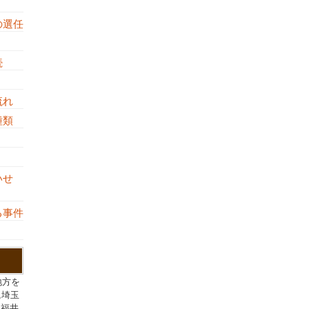
の選任
続
流れ
の種類
し
いせ
る事件
地方を
,埼玉
,福井