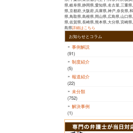
県,岐阜県,静岡県,愛知県,名古屋,三重県
県,京都府,大阪府,兵庫県,神戸,奈良県,
県,鳥取県,島根県,岡山県,広島県,山口県
県,佐賀県,長崎県,熊本県,大分県,宮崎県
島県
詳細はこちら
お知らせとコラム
事例解説
(91)
制度紹介
(5)
報道紹介
(22)
未分類
(752)
解決事例
(1)