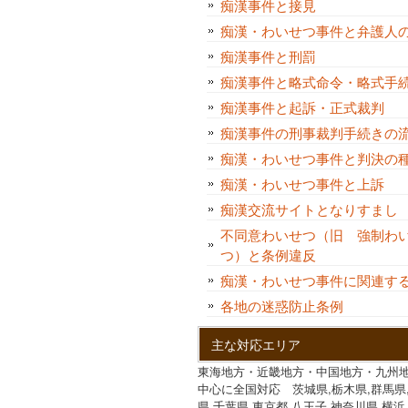
痴漢事件と接見
痴漢・わいせつ事件と弁護人
痴漢事件と刑罰
痴漢事件と略式命令・略式手
痴漢事件と起訴・正式裁判
痴漢事件の刑事裁判手続きの
痴漢・わいせつ事件と判決
痴漢・わいせつ事件と上訴
痴漢交流サイトとなりすま
不同意わいせつ（旧 強制わ
つ）と条例違反
痴漢・わいせつ事件に関連す
各地の迷惑防止条例
主な対応エリア
東海地方・近畿地方・中国地方・九州
中心に全国対応 茨城県,栃木県,群馬県
県,千葉県,東京都,八王子,神奈川県,横浜