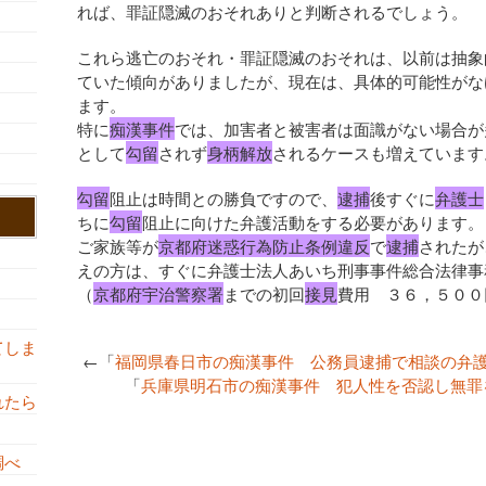
れば、罪証隠滅のおそれありと判断されるでしょう。
これら逃亡のおそれ・罪証隠滅のおそれは、以前は抽象
ていた傾向がありましたが、現在は、具体的可能性がな
ます。
特に
痴漢事件
では、加害者と被害者は面識がない場合が
として
勾留
されず
身柄解放
されるケースも増えています
勾留
阻止は時間との勝負ですので、
逮捕
後すぐに
弁護士
ちに
勾留
阻止に向けた弁護活動をする必要があります。
ご家族等が
京都府迷惑行為防止条例違反
で
逮捕
されたが
えの方は、すぐに弁護士法人あいち刑事事件総合法律事
（
京都府宇治警察署
までの初回
接見
費用 ３６，５００
てしま
←「
福岡県春日市の痴漢事件 公務員逮捕で相談の弁
「
兵庫県明石市の痴漢事件 犯人性を否認し無罪
れたら
調べ