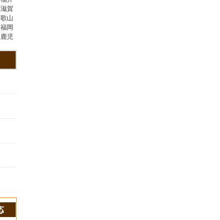
,滋賀
和歌山
,福岡
,鹿児