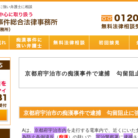
に強い弁護士に相談
京都府宇治市の痴漢事件で逮捕 勾留阻
京都府宇治市の痴漢事件で逮捕 勾留阻止に
Aは、
京都府宇治市内
を走行する電車内で、近くにいた
為防止条例違反
（
痴漢
）
の疑いで、
宇治警察署
に
逮捕
さ