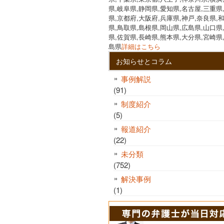
県,岐阜県,静岡県,愛知県,名古屋,三重県
県,京都府,大阪府,兵庫県,神戸,奈良県,
県,鳥取県,島根県,岡山県,広島県,山口県
県,佐賀県,長崎県,熊本県,大分県,宮崎県
島県
詳細はこちら
お知らせとコラム
事例解説
(91)
制度紹介
(5)
報道紹介
(22)
未分類
(752)
解決事例
(1)