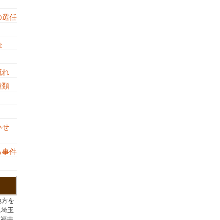
の選任
続
流れ
の種類
し
いせ
る事件
地方を
,埼玉
,福井