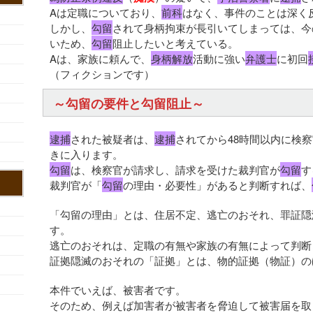
Aは定職についており、
前科
はなく、事件のことは深く
しかし、
勾留
されて身柄拘束が長引いてしまっては、今
いため、
勾留
阻止したいと考えている。
Aは、家族に頼んで、
身柄解放
活動に強い
弁護士
に初回
（フィクションです）
～勾留の要件と勾留阻止～
逮捕
された被疑者は、
逮捕
されてから48時間以内に検
きに入ります。
勾留
は、検察官が請求し、請求を受けた裁判官が
勾留
す
裁判官が「
勾留
の理由・必要性」があると判断すれば、
「勾留の理由」とは、住居不定、逃亡のおそれ、罪証隠
す。
逃亡のおそれは、定職の有無や家族の有無によって判断
証拠隠滅のおそれの「証拠」とは、物的証拠（物証）の
本件でいえば、被害者です。
そのため、例えば加害者が被害者を脅迫して被害届を取