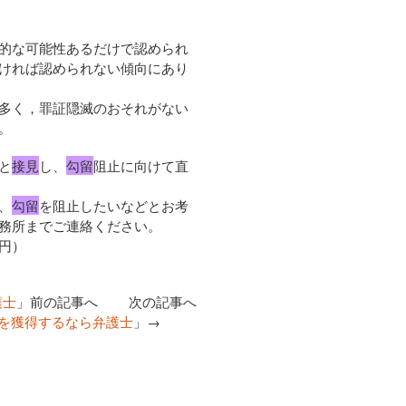
的な可能性あるだけで認められ
ければ認められない傾向にあり
多く，罪証隠滅のおそれがない
。
と
接見
し、
勾留
阻止に向けて直
、
勾留
を阻止したいなどとお考
務所までご連絡ください。
円）
護士
」前の記事へ 次の記事へ
を獲得するなら弁護士
」→