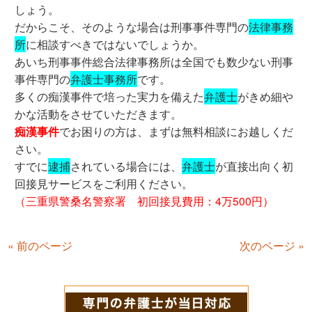
しょう。
だからこそ、そのような場合は刑事事件専門の
法律事務
所
に相談すべきではないでしょうか。
あいち刑事事件総合法律事務所は全国でも数少ない刑事
事件専門の
弁護士事務所
です。
多くの痴漢事件で培った実力を備えた
弁護士
がきめ細や
かな活動をさせていただきます。
痴漢事件
でお困りの方は、まずは無料相談にお越しくだ
さい。
すでに
逮捕
されている場合には、
弁護士
が直接出向く初
回接見サービスをご利用ください。
（三重県警桑名警察署 初回接見費用：4万500円）
« 前のページ
次のページ »