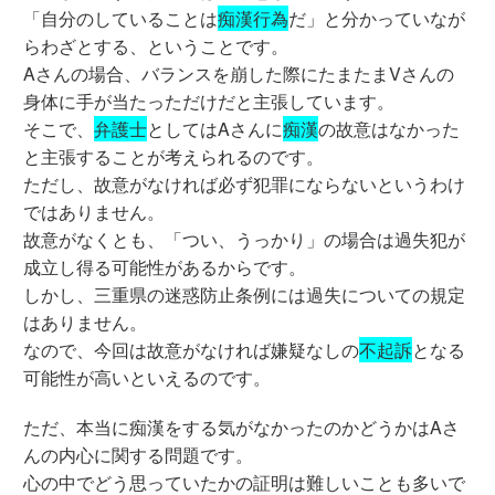
「自分のしていることは
痴漢行為
だ」と分かっていなが
らわざとする、ということです。
Aさんの場合、バランスを崩した際にたまたまVさんの
身体に手が当たっただけだと主張しています。
そこで、
弁護士
としてはAさんに
痴漢
の故意はなかった
と主張することが考えられるのです。
ただし、故意がなければ必ず犯罪にならないというわけ
ではありません。
故意がなくとも、「つい、うっかり」の場合は過失犯が
成立し得る可能性があるからです。
しかし、三重県の迷惑防止条例には過失についての規定
はありません。
なので、今回は故意がなければ嫌疑なしの
不起訴
となる
可能性が高いといえるのです。
ただ、本当に痴漢をする気がなかったのかどうかはAさ
んの内心に関する問題です。
心の中でどう思っていたかの証明は難しいことも多いで