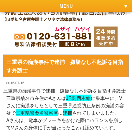
MENU
三重県の痴漢事件で逮捕 嫌疑なし不起訴を目指
す弁護士
2016/07/16
三重県の痴漢事件で逮捕 嫌疑なし不起訴を目指す弁護士
三重県桑名市在住のAさんは
JR関西本線
に乗車中に、V
さんに痴漢をしたとして三重県迷惑防止条例の痴漢の容
疑で
三重県警桑名警察署
に
逮捕
されてしまいました。
Aさんは、電車がブレーキをかけた際にバランスを崩し
てVさんの身体に手が当たったことは認めています。