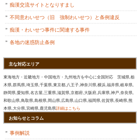
痴漢交流サイトとなりすまし
不同意わいせつ（旧 強制わいせつ）と条例違反
痴漢・わいせつ事件に関連する事件
各地の迷惑防止条例
主な対応エリア
東海地方・近畿地方・中国地方・九州地方を中心に全国対応 茨城県,栃
木県,群馬県,埼玉県,千葉県,東京都,八王子,神奈川県,横浜,福井県,岐阜県,
静岡県,愛知県,名古屋,三重県,滋賀県,京都府,大阪府,兵庫県,神戸,奈良県,
和歌山県,鳥取県,島根県,岡山県,広島県,山口県,福岡県,佐賀県,長崎県,熊
本県,大分県,宮崎県,鹿児島県
詳細はこちら
お知らせとコラム
事例解説