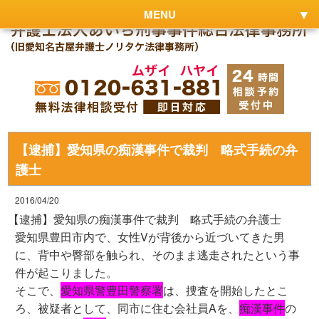
MENU
【逮捕】愛知県の痴漢事件で裁判 略式手続の弁
護士
2016/04/20
【逮捕】愛知県の痴漢事件で裁判 略式手続の弁護士
愛知県豊田市内で、女性Vが背後から近づいてきた男
に、背中や臀部を触られ、そのまま逃走されたという事
件が起こりました。
そこで、
愛知県警豊田警察署
は、捜査を開始したとこ
ろ、被疑者として、同市に住む会社員Aを、
痴漢事件
の