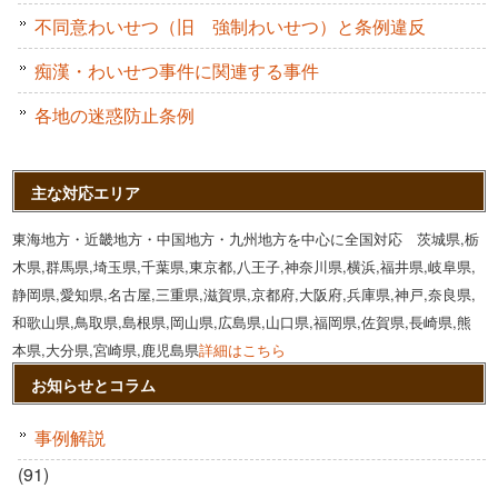
不同意わいせつ（旧 強制わいせつ）と条例違反
痴漢・わいせつ事件に関連する事件
各地の迷惑防止条例
主な対応エリア
東海地方・近畿地方・中国地方・九州地方を中心に全国対応 茨城県,栃
木県,群馬県,埼玉県,千葉県,東京都,八王子,神奈川県,横浜,福井県,岐阜県,
静岡県,愛知県,名古屋,三重県,滋賀県,京都府,大阪府,兵庫県,神戸,奈良県,
和歌山県,鳥取県,島根県,岡山県,広島県,山口県,福岡県,佐賀県,長崎県,熊
本県,大分県,宮崎県,鹿児島県
詳細はこちら
お知らせとコラム
事例解説
(91)