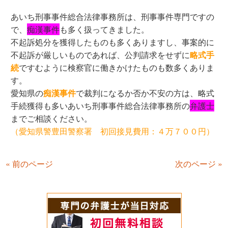
あいち刑事事件総合法律事務所は、刑事事件専門ですの
で、
痴漢事件
も多く扱ってきました。
不起訴処分を獲得したものも多くありますし、事案的に
不起訴が厳しいものであれば、公判請求をせずに
略式手
続
ですむように検察官に働きかけたものも数多くありま
す。
愛知県の
痴漢事件
で裁判になるか否か不安の方は、略式
手続獲得も多いあいち刑事事件総合法律事務所の
弁護士
までご相談ください。
（愛知県警豊田警察署 初回接見費用：４万７００円）
« 前のページ
次のページ »