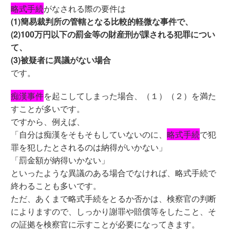
略式手続
がなされる際の要件は
(1)簡易裁判所の管轄となる比較的軽微な事件で、
(2)100万円以下の罰金等の財産刑が課される犯罪につい
て、
(3)被疑者に異議がない場合
です。
痴漢事件
を起こしてしまった場合、（１）（２）を満た
すことが多いです。
ですから、例えば、
「自分は痴漢をそもそもしていないのに、
略式手続
で犯
罪を犯したとされるのは納得がいかない」
「罰金額が納得いかない」
といったような異議のある場合でなければ、略式手続で
終わることも多いです。
ただ、あくまで略式手続をとるか否かは、検察官の判断
によりますので、しっかり謝罪や賠償等をしたこと、そ
の証拠を検察官に示すことが必要になってきます。