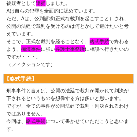
被疑者として
逮捕
しました。
Aは自らの犯罪を全面的に認めています。
ただ、Aは、公判請求(正式な裁判を起こすこと）され、
公開の法廷で裁判を受けるのは何とかして避けたいと考
えています。
そこで、正式な裁判を経ることなく、
略式手続
で終わる
よう、
痴漢事件
に強い
弁護士事務所
に相談へ行きたいの
ですが・・・。
（フィクションです）
【略式手続】
刑事事件と言えば、公開の法廷で裁判が開かれて判決が
下されるというものを想像する方は多いと思います。
ですが、全ての事件が公開法廷で裁判・判決されるわけ
ではありません。
今回は、
略式手続
について書かせていただこうと思いま
す。