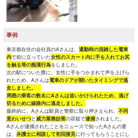
事例
東京都在住の会社員のAさんは、
通勤時の混雑した電車
内
で前に立っていた
女性のスカート内に手を入れてお尻
を触る等の痴漢行為
をしました。
次の駅についた際に、女性に手をつかまれて声を上げら
れたため、Aさんは
電車のドアが開いたタイミングで逃
走しました。
周囲の乗客の数名にAさんは追いかけられたため、逃げ
切るために線路内に逃走しました。
最終的に、Aさんは駅員と警察に取り押さえられ、
不同
意わいせつ
と
威力業務妨害
の容疑で
逮捕
されました。
Aさんが逮捕されたことをニュースで知ったAさんの妻
は、
弁護士に相談して初回接見
に行ってもらうことにし