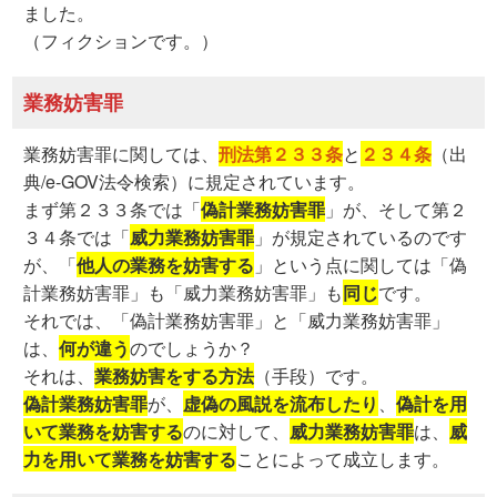
ました。
（フィクションです。）
業務妨害罪
業務妨害罪に関しては、
刑法第２３３条
と
２３４条
（出
典/e-GOV法令検索）に規定されています。
まず第２３３条では「
偽計業務妨害罪
」が、そして第２
３４条では「
威力業務妨害罪
」が規定されているのです
が、「
他人の業務を妨害する
」という点に関しては「偽
計業務妨害罪」も「威力業務妨害罪」も
同じ
です。
それでは、「偽計業務妨害罪」と「威力業務妨害罪」
は、
何が違う
のでしょうか？
それは、
業務妨害をする方法
（手段）です。
偽計業務妨害罪
が、
虚偽の風説を流布したり
、
偽計を用
いて業務を妨害する
のに対して、
威力業務妨害罪
は、
威
力を用いて業務を妨害する
ことによって成立します。