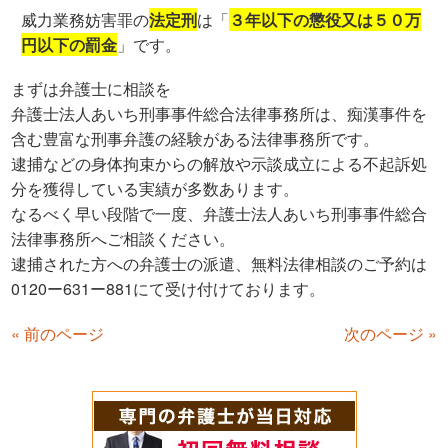
威力業務妨害罪の
法定刑
は「
３年以下の懲役又は５０万
円以下の罰金
」です。
まずは弁護士に相談を
弁護士法人あいち刑事事件総合法律事務所は、痴漢事件を
含む豊富な刑事弁護の経験がある法律事務所です。
逮捕などの身体拘束からの解放や示談成立による不起訴処
分を獲得している実績が多数あります。
なるべく早い段階で一度、弁護士法人あいち刑事事件総合
法律事務所へご相談ください。
逮捕された方への弁護士の派遣、無料法律相談のご予約は
0120ー631ー881にて受け付けております。
« 前のページ
次のページ »