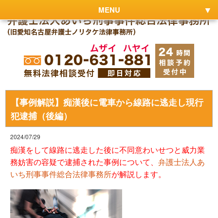
MENU
【事例解説】痴漢後に電車から線路に逃走し現行
犯逮捕（後編）
2024/07/29
痴漢をして線路に逃走した後に不同意わいせつと威力業
務妨害の容疑で逮捕された事例について、
弁護士法人あ
いち刑事事件総合法律事務所
が解説します。