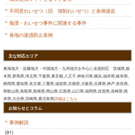
不同意わいせつ（旧 強制わいせつ）と条例違反
痴漢・わいせつ事件に関連する事件
各地の迷惑防止条例
主な対応エリア
東海地方・近畿地方・中国地方・九州地方を中心に全国対応 茨城県,栃
木県,群馬県,埼玉県,千葉県,東京都,八王子,神奈川県,横浜,福井県,岐阜県,
静岡県,愛知県,名古屋,三重県,滋賀県,京都府,大阪府,兵庫県,神戸,奈良県,
和歌山県,鳥取県,島根県,岡山県,広島県,山口県,福岡県,佐賀県,長崎県,熊
本県,大分県,宮崎県,鹿児島県
詳細はこちら
お知らせとコラム
事例解説
(91)