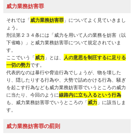
威力業務妨害罪
それでは「
威力業務妨害罪
」についてよく見ていきまし
ょう。
刑法第２３４条には「威力を用いて人の業務を妨害（以
下省略）」と威力業務妨害罪について規定されていま
す。
ここでいう「
威力
」とは、
人の意思を制圧するに足りる
一切の勢力
です。
代表的なのは暴行や脅迫行為でしょうが、物を壊した
り、隠したりする行為や、大勢で詰めかける行為、騒ぎ
を起こす行為なども威力業務妨害罪でいうところの威力
に当たり、今回のように
線路内に立ち入るという行為
も、威力業務妨害罪でいうところの「
威力
」に該当しま
す。
威力業務妨害罪の罰則