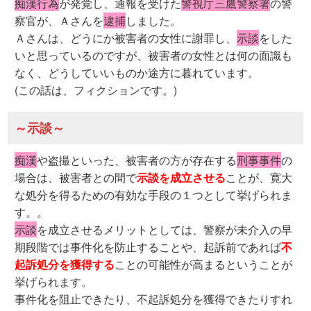
痴漢行為
が発覚し、通報を受けた
警視庁三鷹警察署
の警
察官が、Ａさんを
逮捕
しました。
Ａさんは、どうにか被害者の女性に謝罪し、
示談
をした
いと思っているのですが、被害者の女性とは何の面識も
なく、どうしていいものか途方に暮れています。
(この話は、フィクションです。)
～示談～
痴漢
や盗撮といった、被害者の方が存在する
刑事事件
の
場合は、被害者との間で
示談を成立させる
ことが、寛大
な処分を得るための有効な手段の１つとして挙げられま
す。。
示談
を成立させるメリットとしては、警察が未介入の早
期段階では事件化を防止することや、起訴前であれば
不
起訴処分を獲得する
ことの可能性が高まるということが
挙げられます。
事件化を阻止できたり、不起訴処分を獲得できたりすれ