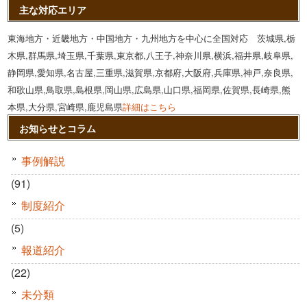
主な対応エリア
東海地方・近畿地方・中国地方・九州地方を中心に全国対応 茨城県,栃
木県,群馬県,埼玉県,千葉県,東京都,八王子,神奈川県,横浜,福井県,岐阜県,
静岡県,愛知県,名古屋,三重県,滋賀県,京都府,大阪府,兵庫県,神戸,奈良県,
和歌山県,鳥取県,島根県,岡山県,広島県,山口県,福岡県,佐賀県,長崎県,熊
本県,大分県,宮崎県,鹿児島県
詳細はこちら
お知らせとコラム
事例解説
(91)
制度紹介
(5)
報道紹介
(22)
未分類