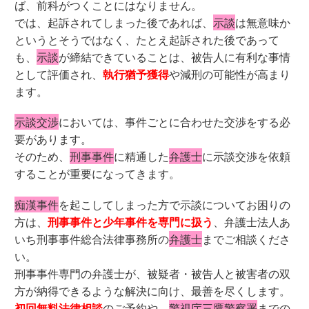
ば、前科がつくことにはなりません。
では、起訴されてしまった後であれば、
示談
は無意味か
というとそうではなく、たとえ起訴された後であって
も、
示談
が締結できていることは、被告人に有利な事情
として評価され、
執行猶予獲得
や減刑の可能性が高まり
ます。
示談交渉
においては、事件ごとに合わせた交渉をする必
要があります。
そのため、
刑事事件
に精通した
弁護士
に示談交渉を依頼
することが重要になってきます。
痴漢事件
を起こしてしまった方で示談についてお困りの
方は、
刑事事件と少年事件を専門に扱う
、弁護士法人あ
いち刑事事件総合法律事務所の
弁護士
までご相談くださ
い。
刑事事件専門の弁護士が、被疑者・被告人と被害者の双
方が納得できるような解決に向け、最善を尽くします。
初回無料法律相談
のご予約や、
警視庁三鷹警察署
までの