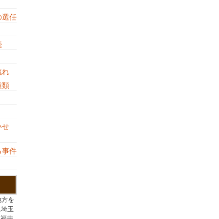
の選任
続
流れ
の種類
し
いせ
る事件
地方を
,埼玉
,福井