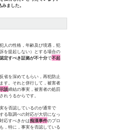
込みました。
犯人の性格，年齢及び境遇，犯
訴を提起しない）とする場合の
認定すべき証拠が不十分
で
不起
反省を深めてもらい，再犯防止
ます。それと併行して，被害者
示談
締結の事実，被害者の処罰
されうるからです。
実を否認しているのが通常で
する取調べの対応が大切になっ
対応すべきかは
痴漢事件
のプロ
も，特に，事実を否認している