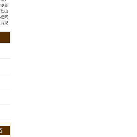
,滋賀
和歌山
,福岡
,鹿児