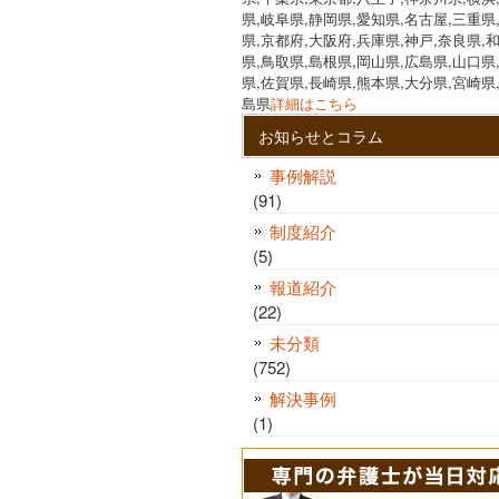
県,岐阜県,静岡県,愛知県,名古屋,三重県
県,京都府,大阪府,兵庫県,神戸,奈良県,
県,鳥取県,島根県,岡山県,広島県,山口県
県,佐賀県,長崎県,熊本県,大分県,宮崎県
島県
詳細はこちら
お知らせとコラム
事例解説
(91)
制度紹介
(5)
報道紹介
(22)
未分類
(752)
解決事例
(1)