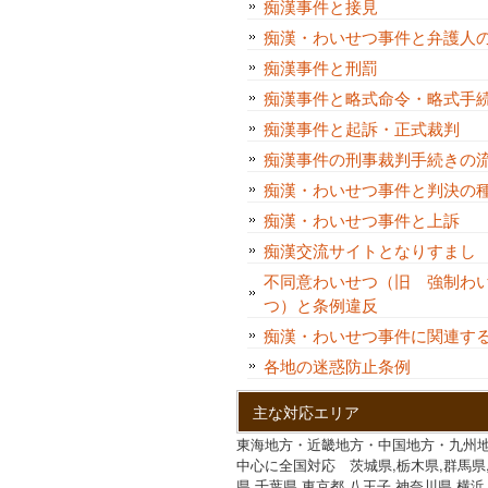
痴漢事件と接見
痴漢・わいせつ事件と弁護人
痴漢事件と刑罰
痴漢事件と略式命令・略式手
痴漢事件と起訴・正式裁判
痴漢事件の刑事裁判手続きの
痴漢・わいせつ事件と判決
痴漢・わいせつ事件と上訴
痴漢交流サイトとなりすま
不同意わいせつ（旧 強制わ
つ）と条例違反
痴漢・わいせつ事件に関連す
各地の迷惑防止条例
主な対応エリア
東海地方・近畿地方・中国地方・九州
中心に全国対応 茨城県,栃木県,群馬県
県,千葉県,東京都,八王子,神奈川県,横浜