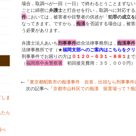
場合，取調べが一回（一日）で終わるとうことまずない
ごとに綿密に
弁護士
と打合せを行い，取調べに対応する
件
においては，被害者や目撃者の供述が「
犯罪の成立を
なってきます。ですから，
痴漢
を否認する場合は，被害
う必要があります。
弁護士法人あいち
刑事事件
総合法律事務所は，
痴漢事件
法律事務所です（★
福岡支部へのご案内はこちらをクリ
刑事事件でお困りの方は
０１２０－６３１－８８１
まで
（
福岡県中央警察署
初回接見費用：３５，０００円）
←「
東京都昭島市の痴漢事件 自首，出頭なら刑事事件
次の記事へ「
京都市山科区での痴漢 留置場って
てしま
れたら
調べ