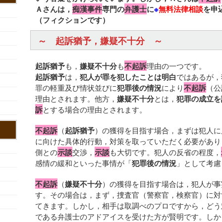
Ａさんは，
痴漢事件
専門の
弁護士
に
※
無料法律相談
を申
（フィクションです）
～ 起訴猶予，嫌疑不十分 ～
起訴猶予
も，
嫌疑不十分
も
不起訴
理由の一つです。
起訴猶予
は，
犯人が罪を犯したことは明白
ではあるが，
罪の軽重及び情状並びに
犯罪後の情況
により
不起訴
（公
理由とされます。他方，
嫌疑不十分
とは，
犯罪の成立を
訴
とする場合の理由とされます。
不起訴
（
起訴猶予
）の獲得を目指す場合，まずは犯人に
に向けた具体的行動，対策を取っていただく必要があり
側との
示談
交渉，
示談
も大切です。犯人の反省の程度，
感情の緩和といった事情が「
犯罪後の情況
」として考慮
不起訴
（
嫌疑不十分
）の獲得を目指す場合は，犯人が事
す。その場合は，まず，捜査官（警察官，検察官）に対
てきます。しかし，相手は取調べのプロですから，どう
である弁護士のアドアイスを受けた方が賢明です。しか