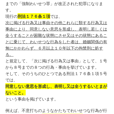
までの「強制わいせつ罪」が改正された犯罪になりま
す。
現行の
刑法１７６条１項
では、
次に掲げる行為又は事由その他これらに類する行為又は
事由により、同意しない意思を形成し、表明し若しくは
全うすることが困難な状態にさせ又はその状態にあるこ
とに乗じて、わいせつな行為をした者は、婚姻関係の有
無にかかわらず、６月以上１０年以下の拘禁刑に処す
る。
と規定して、「次に掲げる行為又は事由」として、１号
から８号までの８つの行為・事由を挙げています。
そして、そのうちのひとつである刑法１７６条１項５号
では、
同意しない意思を形成し、表明し又は全うするいとまが
ないこと。
という事由を掲げています。
例えば、不意打ちのようなかたちでわいせつな行為が行