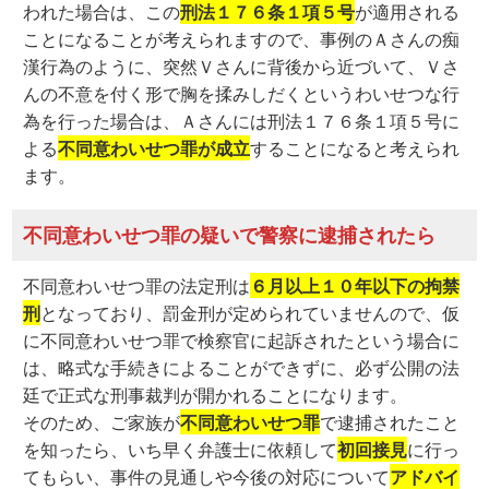
われた場合は、この
刑法１７６条１項５号
が適用される
ことになることが考えられますので、事例のＡさんの痴
漢行為のように、突然Ｖさんに背後から近づいて、Ｖさ
んの不意を付く形で胸を揉みしだくというわいせつな行
為を行った場合は、Ａさんには刑法１７６条１項５号に
よる
不同意わいせつ罪が成立
することになると考えられ
ます。
不同意わいせつ罪の疑いで警察に逮捕されたら
不同意わいせつ罪の法定刑は
６月以上１０年以下の拘禁
刑
となっており、罰金刑が定められていませんので、仮
に不同意わいせつ罪で検察官に起訴されたという場合に
は、略式な手続きによることができずに、必ず公開の法
廷で正式な刑事裁判が開かれることになります。
そのため、ご家族が
不同意わいせつ罪
で逮捕されたこと
を知ったら、いち早く弁護士に依頼して
初回接見
に行っ
てもらい、事件の見通しや今後の対応について
アドバイ