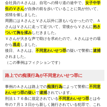
会社員のＡさんは、自宅への帰り道の途中で、
女子中学
生のＶさん
が自身の前を歩いていることに気が付いて、
劣情を催しました。
周囲にはＡさんとＶさん以外に誰もいなかったので、Ａ
さんはＶさんに走って近づいて、背後からＶさんに
抱き
ついて胸を揉み
しだきました。
Ｖさんが大きな声で助けを求めたので、Ａさんはその場
から
逃走
しました。
後日、Ａさんは、
不同意わいせつ罪
の疑いで警察に
逮捕
されました。
（この事例はフィクションです）
路上での痴漢行為が不同意わいせつ罪に
事例のＡさんは路上での
痴漢行為
によって警察に
不同意
わいせつ罪の疑い
で
逮捕
されています。
刑法１７６条に規定されている
不同意わいせつ罪
とは今
年の７月１３日から新しく施行されている犯罪で、これ