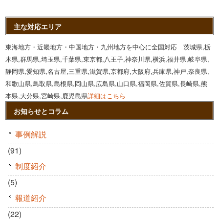
主な対応エリア
東海地方・近畿地方・中国地方・九州地方を中心に全国対応 茨城県,栃
木県,群馬県,埼玉県,千葉県,東京都,八王子,神奈川県,横浜,福井県,岐阜県,
静岡県,愛知県,名古屋,三重県,滋賀県,京都府,大阪府,兵庫県,神戸,奈良県,
和歌山県,鳥取県,島根県,岡山県,広島県,山口県,福岡県,佐賀県,長崎県,熊
本県,大分県,宮崎県,鹿児島県
詳細はこちら
お知らせとコラム
事例解説
(91)
制度紹介
(5)
報道紹介
(22)